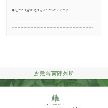
●返信には通常1週間程いただいております
----------------------------------------------------------
--------------------------------------------------------
倉敷薄荷陳列所